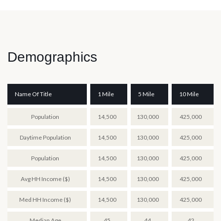
Demographics
Name Of Title
1 Mile
5 Mile
10 Mile
Population
14,500
130,000
425,000
Daytime Population
14,500
130,000
425,000
Population
14,500
130,000
425,000
Avg HH Income ($)
14,500
130,000
425,000
Med HH Income ($)
14,500
130,000
425,000
Median Age
45
44
42